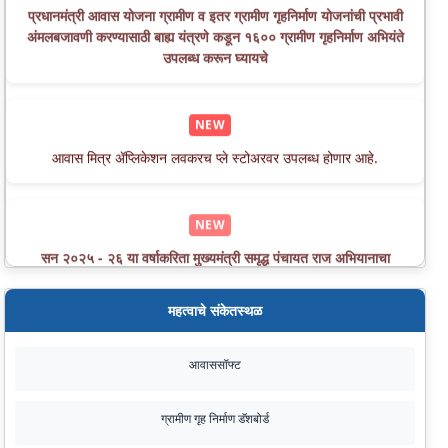
अंमलबजावणी करण्यासाठी बाह्य यंत्रणे कडून १६०० ग्रामीण गृहनिर्माण अभियंते
उपलब्ध करून घ्यायचे
NEW
आवास मित्र ॲप्लिकेशन लवकरच प्ले स्टोअरवर उपलब्ध होणार आहे.
NEW
सन २०२५ - २६ या वर्षाकरिता मुख्यमंत्री समृद्ध पंचायत राज अभियानाचा
कालावधी वाढविण्याबाबत.
महत्वाचे संकेतस्थळ
NEW
आवास मित्र' ॲप्लिकेशन लवकरच प्ले स्टोअरवर उपलब्ध होईल.
आवाससॉफ्ट
ग्रामीण गृह निर्माण डॅशबोर्ड
NEW