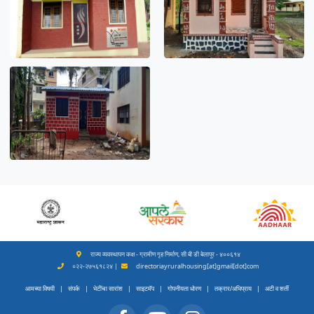
राज्य व्यवस्थापन कक्ष - ग्रामीण गृह निर्माण, सी बी डी बेलापूर - ४००६१४
०२२-२७५६१८२४ |
directoriayruralhousing[at]gmail[dot]com
आमच्या विषयी
|
संपर्क
|
भेटींचा सारांश
|
साइटमॅप
|
गोपनीयता धोरण
|
तक्रार/अभिप्राय
|
अटी व शर्ती