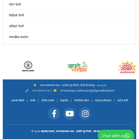
फोटो गॅलरी
व्हिडिओ गॅलरी
ऑडिओ गॅलरी
साप्ताहिक कव्हरेज
राज्य व्यवस्थापन कक्ष - ग्रामीण गृह निर्माण, सी बी डी बेलापूर - ४००६१४
०२२-२७५६१८२४ |
directoriayruralhousing[at]gmail[dot]com
आमच्या विषयी
|
संपर्क
|
भेटींचा सारांश
|
साइटमॅप
|
गोपनीयता धोरण
|
तक्रार/अभिप्राय
|
अटी व शर्ती
© २०२५ महाराष्ट्र शासन, राज्य व्यवस्थापन कक्ष - ग्रामीण गृह निर्माण . सर्व हक्क राखीव.
Chat with us