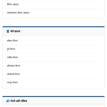
दैनिक अहवाल
ग्रामपंचायत निहाय अहवाल
डेमो हाऊस
कोंकण विभाग
पुणे विभाग
नाशिक विभाग
औरंगाबाद विभाग
अमरावती विभाग
नागपूर विभाग
गॅलरी आणि मीडिया