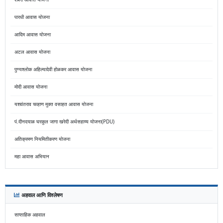
पारधी आवास योजना
आदिम आवास योजना
अटल आवास योजना
पुण्यश्लोक अहिल्यादेवी होळकर आवास योजना
मोदी आवास योजना
यशवंतराव चव्हाण मुक्त वसाहत आवास योजना
पं.दीनदयाळ घरकुल जागा खरेदी अर्थसहाय्य योजना(PDU)
अतिक्रमण नियमितीकरण योजना
महा आवास अभियान
अहवाल आणि विश्लेषण
साप्ताहिक अहवाल