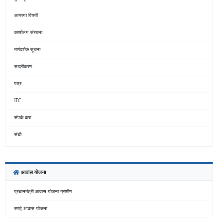
आमच्या विषयी
कार्यालय संरचना
मार्गदर्शक सूचना
सादरीकरण
पत्र
IEC
संपर्क करा
संधी
आवास योजना
प्रधानमंत्री आवास योजना ग्रामीण
रमाई आवास योजना